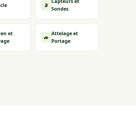
Capteurs et
cle
📡
Sondes
ien et
Attelage et
🚙
yage
Portage