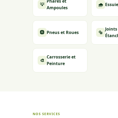
Phares et
💡
🌧️
Essuie
Ampoules
Joints
🛞
Pneus et Roues
🔩
Étanc
Carrosserie et
🎨
Peinture
NOS SERVICES