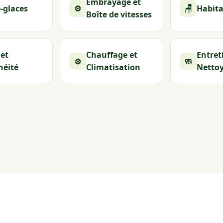
Embrayage et
-glaces
⚙️
🪑
Habita
Boîte de vitesses
 et
Chauffage et
Entret
❄️
🧼
héité
Climatisation
Netto