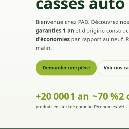
casses auto
Bienvenue chez PAD. Découvrez nos 
garanties 1 an
et d'origine constru
d'économies
par rapport au neuf. 
malin.
Demander une pièce
Voir nos ca
+20 000
1 an
~70 %
2 
produits en stock
de garantie
d'économies
VHU 