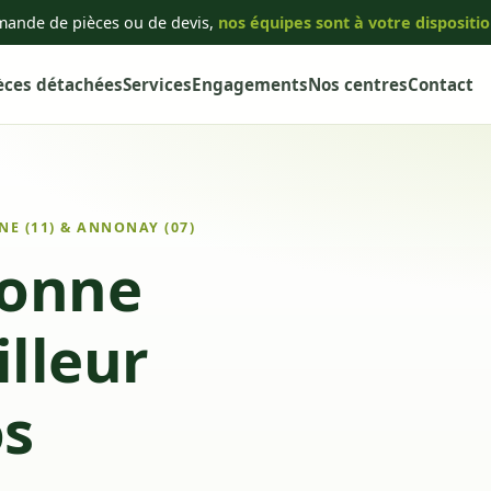
mande de pièces ou de devis,
nos équipes sont à votre dispositi
èces détachées
Services
Engagements
Nos centres
Contact
E (11) & ANNONAY (07)
bonne
illeur
os