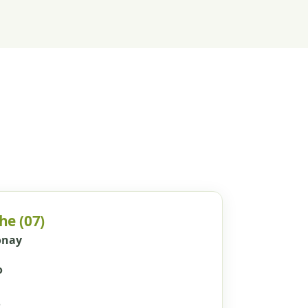
he (07)
onay
o
e