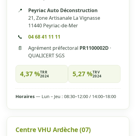
📍
Peyriac Auto Déconstruction
21, Zone Artisanale La Vignasse
11440 Peyriac-de-Mer
📞
04 68 41 11 11
📄
Agrément préfectoral
PR1100002D
·
QUALICERT SGS
4,37 %
5,27 %
TRR
TRV
2024
2024
Horaires
— Lun – Jeu : 08:30–12:00 / 14:00–18:00
Centre VHU Ardèche (07)