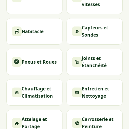
vitesses
Capteurs et
🪑
Habitacle
📡
Sondes
Joints et
🛞
Pneus et Roues
🔩
Étanchéité
Chauffage et
Entretien et
❄️
🧼
Climatisation
Nettoyage
Attelage et
Carrosserie et
🚙
🎨
Portage
Peinture