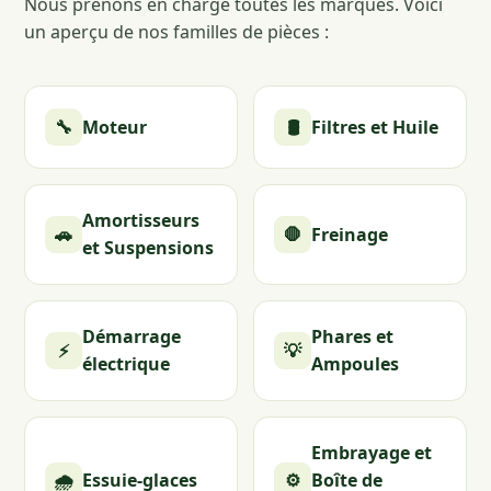
Nous prenons en charge toutes les marques. Voici
un aperçu de nos familles de pièces :
🔧
Moteur
🛢️
Filtres et Huile
Amortisseurs
🚗
🛑
Freinage
et Suspensions
Démarrage
Phares et
⚡
💡
électrique
Ampoules
Embrayage et
🌧️
Essuie-glaces
⚙️
Boîte de