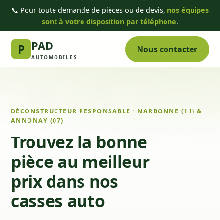
📞 Pour toute demande de pièces ou de devis,
nos équipes
sont à votre disposition par téléphone
.
PAD
P
Nous contacter
AUTOMOBILES
DÉCONSTRUCTEUR RESPONSABLE · NARBONNE (11) &
ANNONAY (07)
Trouvez la bonne
pièce au meilleur
prix dans nos
casses auto