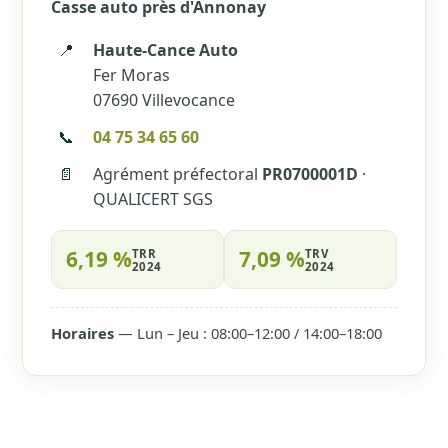
Casse auto près d'Annonay
📍
Haute-Cance Auto
Fer Moras
07690 Villevocance
📞
04 75 34 65 60
📄
Agrément préfectoral
PR0700001D
·
QUALICERT SGS
6,19 %
7,09 %
TRR
TRV
2024
2024
Horaires
— Lun – Jeu : 08:00–12:00 / 14:00–18:00