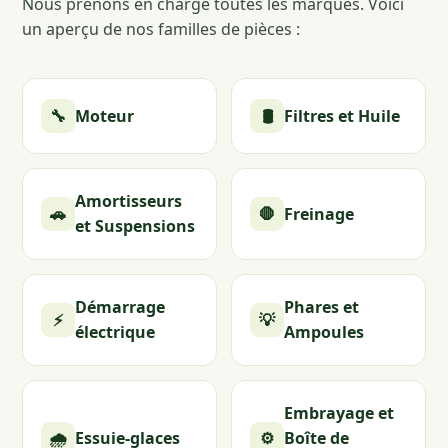
Nous prenons en charge toutes les marques. Voici
un aperçu de nos familles de pièces :
🔧
Moteur
🛢️
Filtres et Huile
Amortisseurs
🚗
🛑
Freinage
et Suspensions
Démarrage
Phares et
⚡
💡
électrique
Ampoules
Embrayage et
🌧️
Essuie-glaces
⚙️
Boîte de