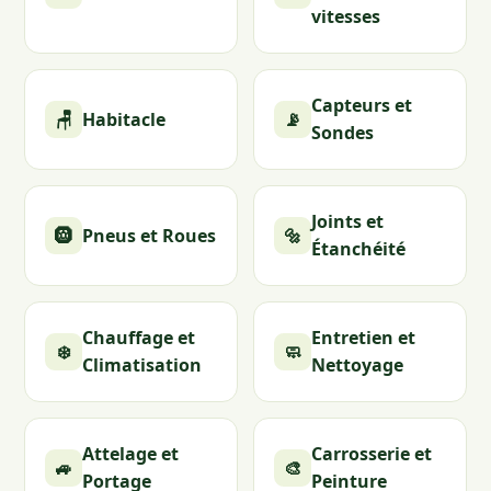
vitesses
Capteurs et
🪑
Habitacle
📡
Sondes
Joints et
🛞
Pneus et Roues
🔩
Étanchéité
Chauffage et
Entretien et
❄️
🧼
Climatisation
Nettoyage
Attelage et
Carrosserie et
🚙
🎨
Portage
Peinture