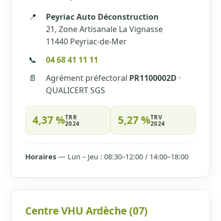
📍
Peyriac Auto Déconstruction
21, Zone Artisanale La Vignasse
11440 Peyriac-de-Mer
📞
04 68 41 11 11
📄
Agrément préfectoral
PR1100002D
·
QUALICERT SGS
4,37 %
5,27 %
TRR
TRV
2024
2024
Horaires
— Lun – Jeu : 08:30–12:00 / 14:00–18:00
Centre VHU Ardèche (07)