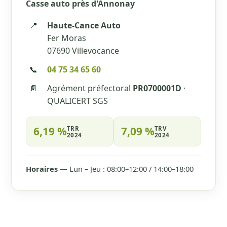
Casse auto près d'Annonay
📍
Haute-Cance Auto
Fer Moras
07690 Villevocance
📞
04 75 34 65 60
📄
Agrément préfectoral
PR0700001D
·
QUALICERT SGS
6,19 %
7,09 %
TRR
TRV
2024
2024
Horaires
— Lun – Jeu : 08:00–12:00 / 14:00–18:00