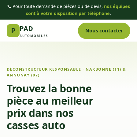
📞 Pour toute demande de pièces ou de devis,
nos équipes
sont à votre disposition par téléphone
.
PAD
P
Nous contacter
AUTOMOBILES
DÉCONSTRUCTEUR RESPONSABLE · NARBONNE (11) &
ANNONAY (07)
Trouvez la bonne
pièce au meilleur
prix dans nos
casses auto